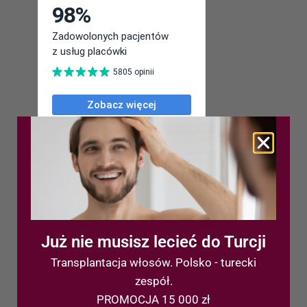
Ostatnie wpisy
Przeszczep włosów FUE
Już nie musisz lecieć do Turcji
Fundusze Europejskie: Klinika Magnuccy
Transplantacja włosów. Polsko - turecki
i Uniwersytet Śląski
zespół.
NOWOŚĆ – Zabieg Hyaluxele
PROMOCJA 15 000 zł