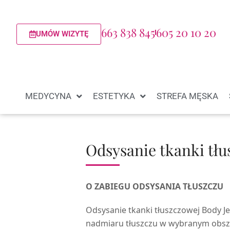
663 838 845
605 20 10 20
UMÓW WIZYTĘ
MEDYCYNA
ESTETYKA
STREFA MĘSKA
Odsysanie tkanki tłu
O ZABIEGU ODSYSANIA TŁUSZCZU
Odsysanie tkanki tłuszczowej Body J
nadmiaru tłuszczu w wybranym obsza