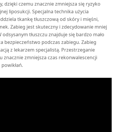
, dzięki czemu znacznie zmniejsza się ryzyko
ej liposukcji. Specjalna technika użycia
dziela tkankę tłuszczową od skóry i mięśni,
anek. Zabieg jest skuteczny i zdecydowanie mniej
 W odsysanym tłuszczu znajduje się bardzo mało
sza bezpieczeństwo podczas zabiegu. Zabieg
acją z lekarzem specjalistą. Przestrzeganie
egu znacznie zmniejsza czas rekonwalescencji
 powikłań.