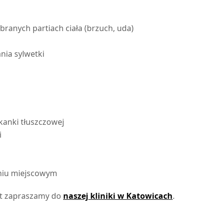
ranych partiach ciała (brzuch, uda)
ia sylwetki
kanki tłuszczowej
i
niu miejscowym
et zapraszamy do
naszej kliniki w Katowicach
.