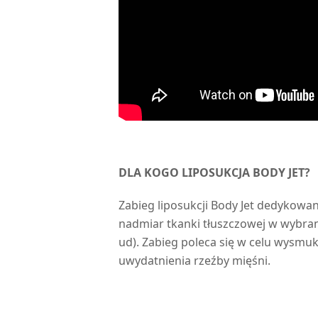
DLA KOGO LIPOSUKCJA BODY JET?
Zabieg liposukcji Body Jet dedykowa
nadmiar tkanki tłuszczowej w wybrany
ud). Zabieg poleca się w celu wysmuk
uwydatnienia rzeźby mięśni.