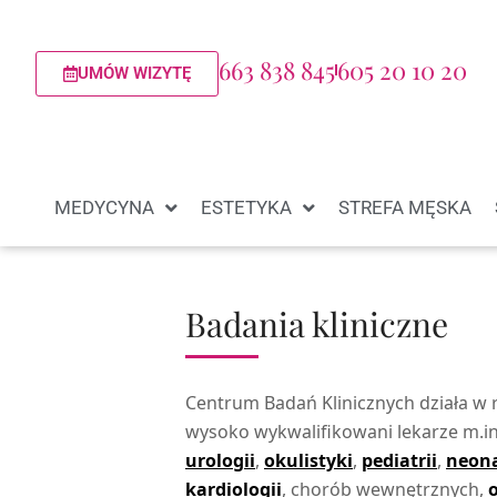
663 838 845
605 20 10 20
UMÓW WIZYTĘ
MEDYCYNA
ESTETYKA
STREFA MĘSKA
Badania kliniczne
Centrum Badań Klinicznych działa w
wysoko wykwalifikowani lekarze m.in.
urologii
,
okulistyki
,
pediatrii
,
neona
kardiologii
, chorób wewnętrznych,