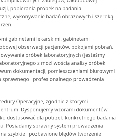
 skomplikowanych zabiegów, całodobowej
uzji, pobierania próbek na badania
czne, wykonywanie badań obrazowych i szeroką
rzeń.
i gabinetami lekarskimi, gabinetami
dobowej obserwacji pacjentów, pokojami pobrań,
howywania próbek laboratoryjnych (jesteśmy
aboratoryjnego z możliwością analizy próbek
hiwum dokumentacji, pomieszczeniami biurowymi
do sprawnego i profesjonalnego prowadzenia
edury Operacyjne, zgodnie z którymi
w Centrum. Dysponujemy wzorami dokumentów,
ybko dostosować dla potrzeb konkretnego badania
ki. Posiadamy sprawny system prowadzenia
 na szybkie i pozbawione błędów tworzenie