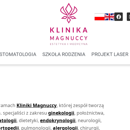
STOMATOLOGIA
SZKOŁA RODZENIA
PROJEKT LASER
 ramach
Kliniki Magnuccy
, której zespół tworzą
 specjaliści z zakresu
ginekologii
, położnictwa,
tologii
, dietetyki,
endokrynologii
, neurologii,
ortopedii
, pulmonologii,
alergologii
, chirurgii,