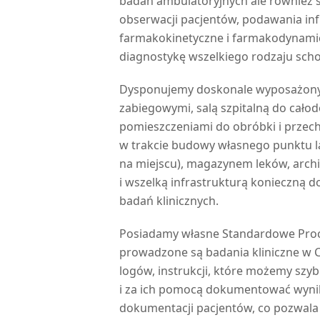
badań ambulatoryjnych ale również
obserwacji pacjentów, podawania inf
farmakokinetyczne i farmakodynami
diagnostykę wszelkiego rodzaju scho
Dysponujemy doskonale wyposażonym
zabiegowymi, salą szpitalną do cało
pomieszczeniami do obróbki i przec
w trakcie budowy własnego punktu l
na miejscu), magazynem leków, arc
i wszelką infrastrukturą konieczną 
badań klinicznych.
Posiadamy własne Standardowe Proc
prowadzone są badania kliniczne 
logów, instrukcji, które możemy sz
i za ich pomocą dokumentować wyni
dokumentacji pacjentów, co pozwala