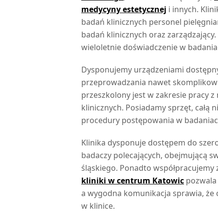
medycyny estetycznej
i innych. Kli
badań klinicznych personel pielęgni
badań klinicznych oraz zarządzający
wieloletnie doświadczenie w badaniac
Dysponujemy urządzeniami dostępnymi
przeprowadzania nawet skomplikowa
przeszkolony jest w zakresie pracy 
klinicznych. Posiadamy sprzęt, całą
procedury postępowania w badaniach
Klinika dysponuje dostępem do szero
badaczy polecających, obejmującą 
śląskiego. Ponadto współpracujemy z
kliniki w centrum Katowic
pozwala 
a wygodna komunikacja sprawia, że c
w klinice.