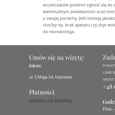
wcześniaków powinni zgłosić się do s
ewentualnym powikłaniom oraz możli
u swojej pociechy. Jeśli istnieją jaki
choćby np. brak apetytu czy zbyt wol
do neonatologa.
Zad
Umów się na wizytę:
Adres:
PORADN
CHIRUR
ul. 3 Maja 34, Katowice
MEDYC
+48 
Płatności
Gotówka lub MediRaty
Godzi
Pon.-