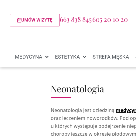
663 838 845
605 20 10 20
UMÓW WIZYTĘ
MEDYCYNA
ESTETYKA
STREFA MĘSKA
Neonatologia
Neonatologia jest dziedziną
medycy
oraz leczeniem noworodków. Pod opie
u których występuje podejrzenie ni
choroby jeszcze w okresie płodowym