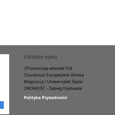
Ostatnie wpisy
Przeszczep włosów FUE
Fundusze Europejskie: Klinika
Magnuccy i Uniwersytet Śląski
NOWOŚĆ – Zabieg Hyaluxele
Polityka Prywatności