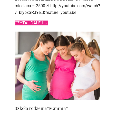
miesiąca – 2500 zł http://youtube.com/watch?
v=blybxSRJYeE&feature=youtu.be
CZYTAJ DALEJ
→
Szkoła rodzenie”Mamma”