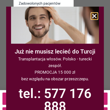
Już nie musisz lecieć do Turcji
Transplantacja włosów. Polsko - turecki
Ostatnie wpisy
zespół.
PROMOCJA 15 000 zł
Przeszczep włosów FUE
bez względu na obszar przeszczepu.
Fundusze Europejskie: Klinika Magnuccy
i Uniwersytet Śląski
tel.: 577 176
NOWOŚĆ – Zabieg Hyaluxele
663 838 845
888
Polityka Prywatności