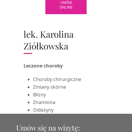
UMÓW
ONLINE
lek. Karolina
Ziółkowska
Leczone choroby
Choroby chirurgiczne
Zmiany skórne
Blizny
Znamiona
Odleżyny
Umów się na wizytę: