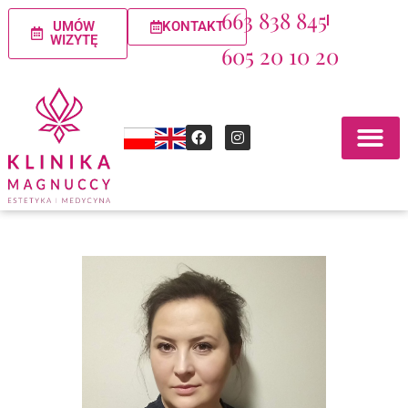
663 838 845
UMÓW
KONTAKT
WIZYTĘ
605 20 10 20