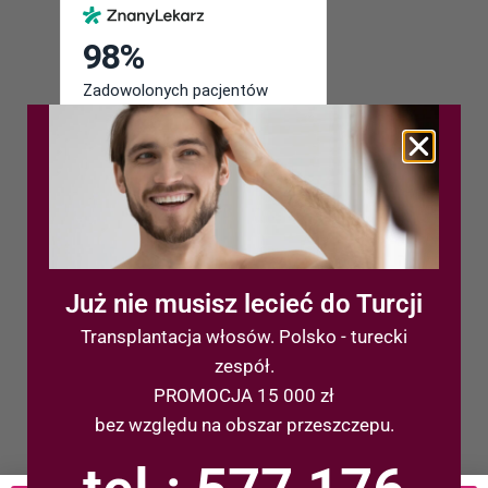
Już nie musisz lecieć do Turcji
Transplantacja włosów. Polsko - turecki
Ostatnie wpisy
zespół.
PROMOCJA 15 000 zł
Przeszczep włosów FUE
bez względu na obszar przeszczepu.
Fundusze Europejskie: Klinika Magnuccy
i Uniwersytet Śląski